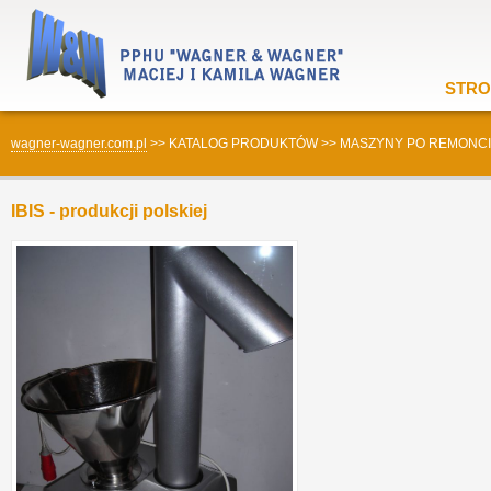
STRO
wagner-wagner.com.pl
>>
KATALOG PRODUKTÓW
>>
MASZYNY PO REMONC
IBIS - produkcji polskiej