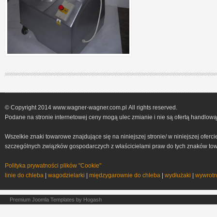
© Copyright 2014 www.wagner-wagner.com.pl All rights reserved.
Podane na stronie internetowej ceny mogą ulec zmianie i nie są ofertą handlow
Wszelkie znaki towarowe znajdujące się na niniejszej stronie/ w niniejszej ofer
szczególnych związków gospodarczych z właścicielami praw do tych znaków towar
Polityka prywatności plików "Cookie"
linie do chleba
|
wagodzielarki
|
międzygarownie do chleba
|
wydłużaki
|
wywrotn
Premium Joomla Templates
by Hogash