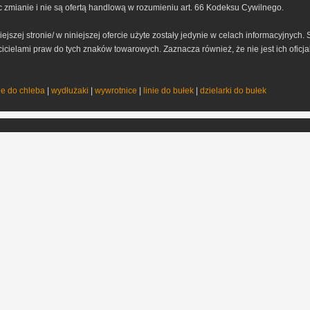
 zmianie i nie są ofertą handlową w rozumieniu art. 66 Kodeksu Cywilnego.
ejszej stronie/ w niniejszej ofercie użyte zostały jedynie w celach informacyjnyc
ielami praw do tych znaków towarowych. Zaznacza również, że nie jest ich oficj
e do chleba
|
wydłużaki
|
wywrotnice
|
linie do bułek
|
dzielarki do bułek