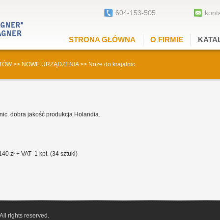
604-153-505
kont
STRONA GŁÓWNA
O FIRMIE
KATA
TÓW
>>
NOWE URZĄDZENIA
>>
Noże do krajalnic
ic. dobra jakość produkcja Holandia.
0 zł + VAT 1 kpt. (34 sztuki)
l rights reserved.