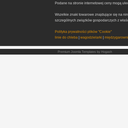
Podane na stronie internetowej ceny mogą ulec
Wszelkie znaki towarowe znajdujące się na nini
szczególnych związków gospodarczych z właścic
Polityka prywatności plików "Cookie"
linie do chleba
|
wagodzielarki
|
międzygarowni
Premium Joomla Templates
by Hogash