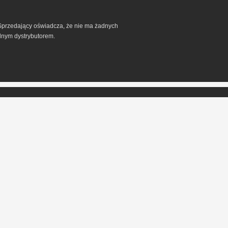
h. Sprzedający oświadcza, że nie ma żadnych
alnym dystrybutorem.