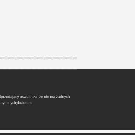
h. Sprzedający oświadcza, że nie ma żadnych
alnym dystrybutorem.