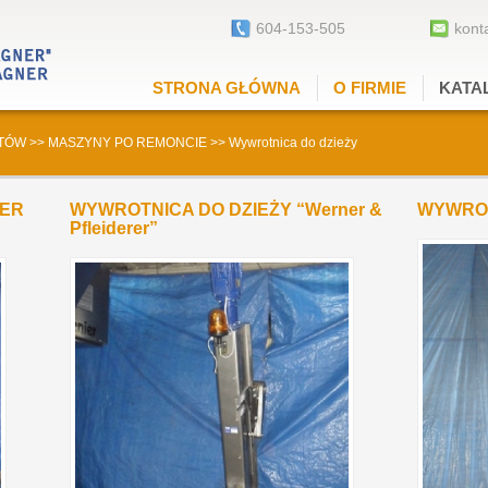
604-153-505
kont
STRONA GŁÓWNA
O FIRMIE
KATA
TÓW
>>
MASZYNY PO REMONCIE
>>
Wywrotnica do dzieży
PER
WYWROTNICA DO DZIEŻY “Werner &
WYWROT
Pfleiderer”