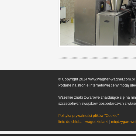
© Copyright 2014 www.wagner-wagner.com.pl Al
Podane na stronie internetowej ceny mogą ulec
Wszelkie znaki towarowe znajdujące się na nini
szczególnych związków gospodarczych z właścic
Polityka prywatności plików "Cookie"
linie do chleba
|
wagodzielarki
|
międzygarowni