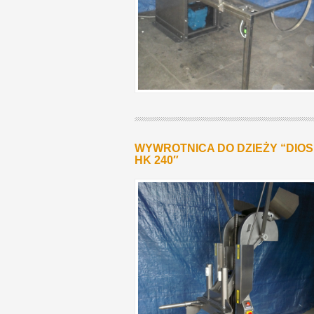
WYWROTNICA DO DZIEŻY “DIO
HK 240″