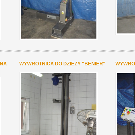
SNA
WYWROTNICA DO DZIEŻY "BENIER"
WYWROT