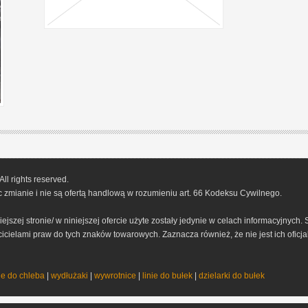
l rights reserved.
 zmianie i nie są ofertą handlową w rozumieniu art. 66 Kodeksu Cywilnego.
ejszej stronie/ w niniejszej ofercie użyte zostały jedynie w celach informacyjnyc
ielami praw do tych znaków towarowych. Zaznacza również, że nie jest ich oficj
e do chleba
|
wydłużaki
|
wywrotnice
|
linie do bułek
|
dzielarki do bułek