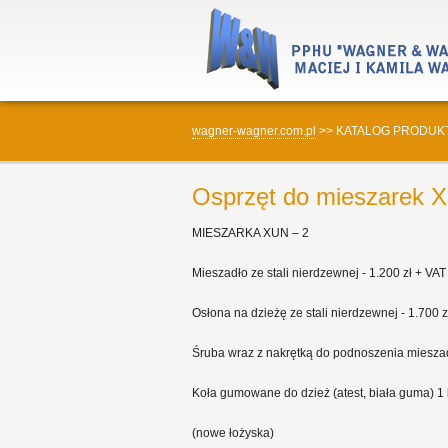
wagner-wagner.com.pl
>>
KATALOG PRODUK
Osprzęt do mieszarek 
MIESZARKA XUN – 2
Mieszadło ze stali nierdzewnej - 1.200 zł + VAT
Osłona na dzieżę ze stali nierdzewnej - 1.700 z
Śruba wraz z nakrętką do podnoszenia mieszad
Koła gumowane do dzież (atest, biała guma) 1 
(nowe łożyska)