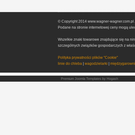
© Copyright 2014 www.wagner-wagner.com.pl Al
Podane na stronie internetowej ceny mogą ulec
Wszelkie znaki towarowe znajdujące się na nini
szczególnych związków gospodarczych z właścic
Polityka prywatności plików "Cookie"
linie do chleba
|
wagodzielarki
|
międzygarowni
Premium Joomla Templates
by Hogash