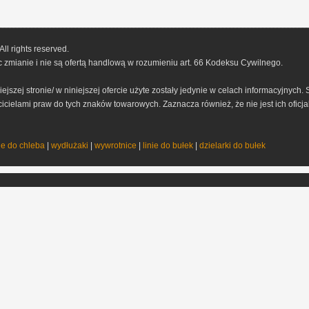
l rights reserved.
 zmianie i nie są ofertą handlową w rozumieniu art. 66 Kodeksu Cywilnego.
ejszej stronie/ w niniejszej ofercie użyte zostały jedynie w celach informacyjnyc
ielami praw do tych znaków towarowych. Zaznacza również, że nie jest ich oficj
e do chleba
|
wydłużaki
|
wywrotnice
|
linie do bułek
|
dzielarki do bułek